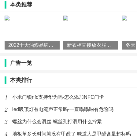
本类推荐
2022十大油漆品牌排行榜
新衣柜直接放衣服会不会污染 新买的衣柜得晾多久
广告一览
本类排行
1
小米门锁nfc支持华为吗-怎么添加NFC门卡
2
led吸顶灯有电流声正常吗-一直嗡嗡响有危险吗
3
螺丝为什么会滑丝-螺丝孔打滑用什么拧紧
4
地板革多长时间就没有甲醛了 味道大是甲醛含量超标吗