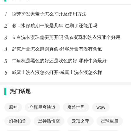
1
拉芳护发素盖子怎么打开及使用方法
2
漱口水保质期一般是几年-过期了还能用吗
3
立白洗衣凝珠需要剪开吗 洗衣凝珠和洗衣液哪个好用
4
舒克牙膏怎么辨别真假-舒客牙膏有没有含氟
5
牛角梳是黑色的好还是浅色的好-哪种牛角最好
6
威露士洗衣液怎么打开-威露士洗衣液怎么样
热门话题
原神
崩坏星穹铁道
魔兽世界
wow
幻兽帕鲁
黑神话悟空
云顶之弈
星球重启