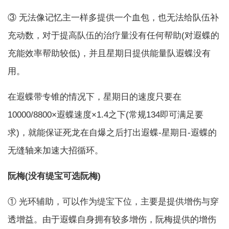
③ 无法像记忆主一样多提供一个血包，也无法给队伍补
充动数，对于提高队伍的治疗量没有任何帮助(对遐蝶的
充能效率帮助较低)，并且星期日提供能量队遐蝶没有
用。
在遐蝶带专锥的情况下，星期日的速度只要在
10000/8800×遐蝶速度×1.4之下(常规134即可满足要
求)，就能保证死龙在自爆之后打出遐蝶-星期日-遐蝶的
无缝轴来加速大招循环。
阮梅(没有缇宝可选阮梅)
① 光环辅助，可以作为缇宝下位，主要是提供增伤与穿
透增益。由于遐蝶自身拥有较多增伤，阮梅提供的增伤