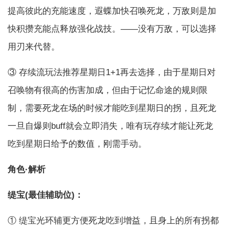
提高彼此的充能速度，遐蝶加快召唤死龙，万敌则是加
快积攒充能点释放强化战技。——没有万敌，可以选择
用刃来代替。
③ 存续流玩法推荐星期日1+1再去选择，由于星期日对
召唤物有很高的伤害加成，但由于记忆命途的规则限
制，需要死龙在场的时候才能吃到星期日的拐，且死龙
一旦自爆则buff就会立即消失，唯有玩存续才能让死龙
吃到星期日给予的数值，刚需手动。
角色·解析
缇宝(最佳辅助位)：
① 缇宝光环辅更方便死龙吃到增益，且身上的所有拐都