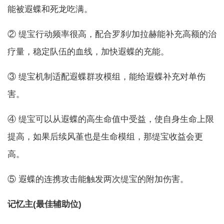
能被遐蝶和死龙吃满。
② 缇宝行动频率很高，配合罗刹/加拉赫能补充高额的治
疗量，稳定队伍的血线，加快遐蝶的充能。
③ 缇宝机制适配遐蝶群攻模组，能给遐蝶补充对单伤
害。
④ 缇宝可以从遐蝶的高生命值中受益，使自身生命上限
提高，如果后续风堇也是生命模组，那缇宝收益会更
高。
⑤ 遐蝶的连携攻击能触发两次缇宝的附加伤害。
记忆主(最佳辅助位)