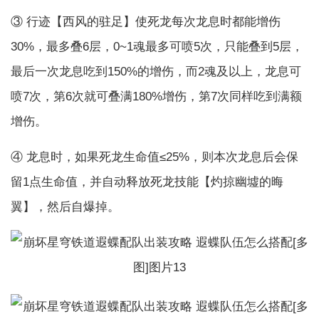
③ 行迹【西风的驻足】使死龙每次龙息时都能增伤
30%，最多叠6层，0~1魂最多可喷5次，只能叠到5层，
最后一次龙息吃到150%的增伤，而2魂及以上，龙息可
喷7次，第6次就可叠满180%增伤，第7次同样吃到满额
增伤。
④ 龙息时，如果死龙生命值≤25%，则本次龙息后会保
留1点生命值，并自动释放死龙技能【灼掠幽墟的晦
翼】，然后自爆掉。