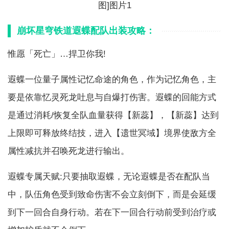
崩坏星穹铁道遐蝶配队出装攻略：
惟愿「死亡」…捍卫你我!
遐蝶一位量子属性记忆命途的角色，作为记忆角色，主
要是依靠忆灵死龙吐息与自爆打伤害。遐蝶的回能方式
是通过消耗/恢复全队血量获得【新蕊】，【新蕊】达到
上限即可释放终结技，进入【遗世冥域】境界使敌方全
属性减抗并召唤死龙进行输出。
遐蝶专属天赋:只要抽取遐蝶，无论遐蝶是否在配队当
中，队伍角色受到致命伤害不会立刻倒下，而是会延缓
到下一回合自身行动。若在下一回合行动前受到治疗或