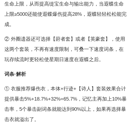
生命上限，从而提高缇宝生命与输出能力，当遐蝶生命
上限≥5000还能使遐蝶爆伤提高28%，遐蝶轻轻松松能完
成。
② 外圈遗器还可选择【莳者套】或者【英豪套】，使用
这两个套装，不再有速度限制，可叠一下速度词条，在
玩存续流时更轻松使星期日速度在遐蝶之后。
词条·解析
① 衣服推荐爆伤衣，本体+行迹+【诗人】套装效果合计
提供暴击5%+18.7%+32%=65.7%，记忆主再加上10%暴
击率，5个暴击副词条就能达到90%以上，如果再选择暴
击衣就溢出了。