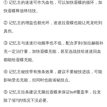
① 记忆主的迷迷可作为血包，可以加快遐蝶的循环，加
快遐蝶释放终结技。
② 记忆主的增益也都光环，迷迷拉遐蝶也能让死龙吃到
真伤。
③ 记忆主与迷迷行动频率也不低，配合罗刹/加拉赫能补
充一定治疗量，加快遐蝶充能，甚至连战技给迷迷回血
都能给遐蝶充能。
④ 记忆主秘技带有推条效果，建议不要秘技进战，可能
影响受击充能，但同时也能省秘技点。
⑤ 记忆主拉条建议无脑拉遐蝶来保证buff覆盖率，拉龙
除了缩T的情况下没必要。