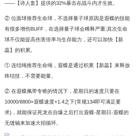
——【诗人套】提供的32%暴击在战斗内才生效。
② 位面球推荐生命球，不选择量子球原因是遐蝶的技能
有很多增伤BUFF，在选择量子球会稀释严重;其次生命
球不仅能提高伤害倍率与生存能力，还可以加快【新
蕊】的积累。
① 连结绳推荐生命绳，遐蝶是通过积累【新蕊】来释放
终结技，不需要能量。
② 在遐蝶佩带专锥的情况下，星期日的速度只要在
10000/8800×遐蝶速度×1.4之下(常规134即可满足要
求)，就能保证死龙在自爆之后打出遐蝶-星期日-遐蝶的
无缝轴来加速大招循环。