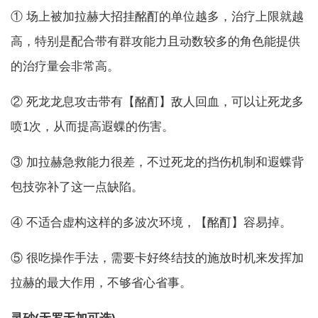
① 场上被加拉赫大招挂酩酊的单位越多，治疗上限就越
高，特别是配合带有群攻能力且动数较多的角色能提供
的治疗量会非常高。
② 死龙龙息攻击带有【酩酊】敌人回血，可以让死龙多
喷1次，从而提高遐蝶的伤害。
③ 加拉赫急救能力很差，不过死龙的挡伤机制和遐蝶背
包技弥补了这一点缺陷。
④ 不适合虚构这样的多波次环境，【酩酊】容易掉。
⑤ 很吃操作手法，需要卡好终结技的施放时机来发挥加
拉赫的最大作用，不够省心省事。